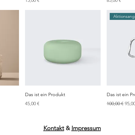
15,00 €
85,00 €
Aktionsan
Das ist ein Produkt
Das ist ein P
Preis
Standardprei
Sale-
45,00 €
100,00 €
95,0
Kontakt
&
Impressum