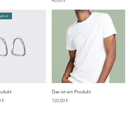
40,00 €
gebot
rodukt
Das ist ein Produkt
s
Preis
Preis
0 €
120,00 €