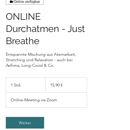
Online verfügbar
ONLINE
Durchatmen - Just
Breathe
Entspannte Mischung aus Atemarbeit,
Stretching und Relaxation - auch bei
Asthma, Long-Covid & Co.
15,90
Euro
1 Std.
1
15,90 €
S
t
Online-Meeting via Zoom
d
Weiter